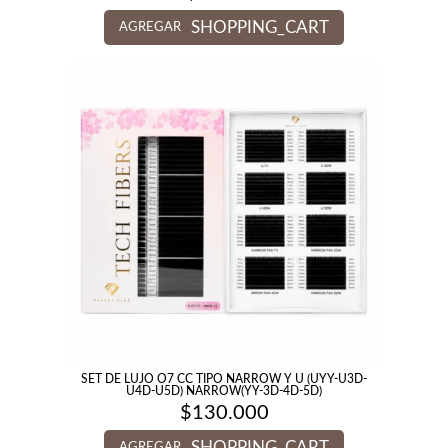
SHOPPING_CART
AGREGAR
SET DE LUJO O7 CC TIPO NARROW Y U (UYY-U3D-
U4D-U5D) NARROW(YY-3D-4D-5D)
$
130.000
SHOPPING_CART
AGREGAR