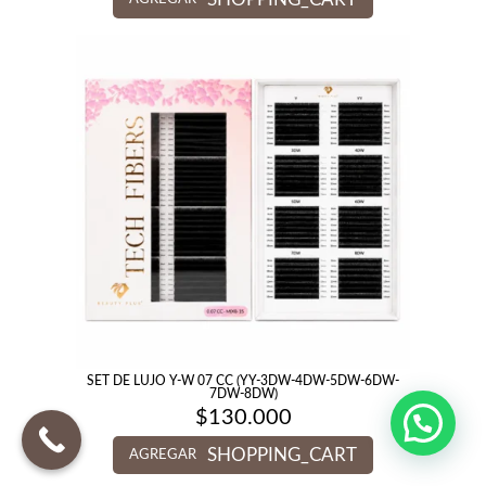
SET DE LUJO Y-W 07 CC (YY-3DW-4DW-5DW-6DW-
7DW-8DW)
$
130.000
SHOPPING_CART
AGREGAR