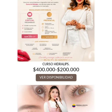
CURSO HIDRALIPS.
$
400.000
-
$
200.000
Rango
de
VER DISPONIBILIDAD
precios:
desde
$200.000
hasta
$400.000