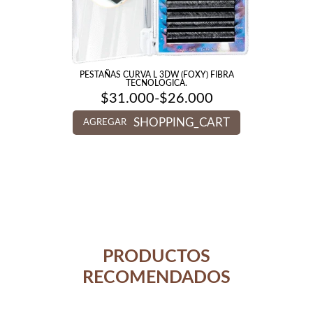
PESTAÑAS CURVA L 3DW (FOXY) FIBRA
TECNOLOGICA.
$
31.000
-
$
26.000
Rango
de
SHOPPING_CART
precios:
AGREGAR
desde
$26.000
hasta
$31.000
PRODUCTOS
RECOMENDADOS