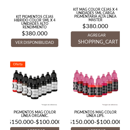
KIT MAG COLOR CEJAS X 4
UNIDADES 5ML CARGA
PIGMENTARIA ALTA LÍNEA
KIT PIGMENTOS CEJAS
MASTER
HIBRIDO COLOR 5ML X 4
UNIDADES ALTO
$
380.000
RENDIMIENTO
$
380.000
AGREGAR
SHOPPING_CART
VER DISPONIBILIDAD
Oferta
PIGMENTOS MAG COLOR
PIGMENTOS MAG COLOR
LÍNEA ORGANIC.
LÍNEA LIPS.
$
150.000
-
$
100.000
$
150.000
-
$
100.000
Rango
Rango
de
de