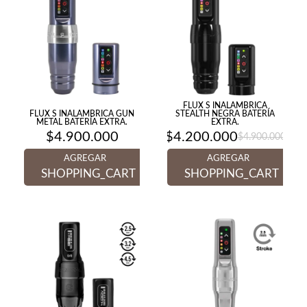
FLUX S INALAMBRICA
FLUX S INALAMBRICA GUN
STEALTH NEGRA BATERÍA
METAL BATERÍA EXTRA.
EXTRA.
$
4.900.000
$
4.200.000
$
4.900.000
El
El
precio
precio
AGREGAR
AGREGAR
original
actual
era:
es:
SHOPPING_CART
SHOPPING_CART
$4.900.000.
$4.200.000.