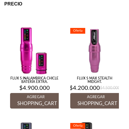
PRECIO
Oferta
FLUX S INALAMBRICA CHICLE
FLUX S MAX STEALTH
BATERÍA EXTRA.
MIDGHT.
$
4.900.000
$
4.200.000
$
4.500.000
El
El
precio
precio
AGREGAR
AGREGAR
original
actual
era:
es:
SHOPPING_CART
SHOPPING_CART
$4.500.000.
$4.200.000.
Oferta