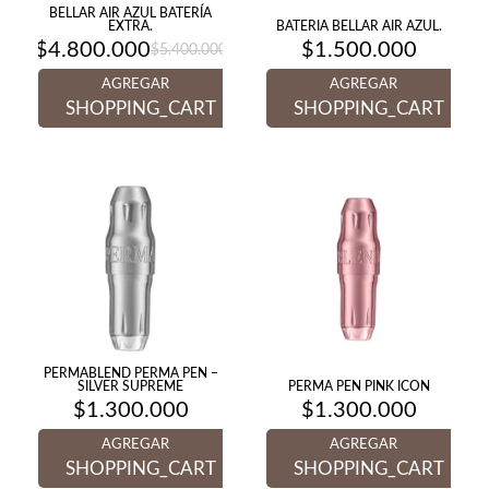
BELLAR AIR AZUL BATERÍA
EXTRA.
BATERIA BELLAR AIR AZUL.
$
4.800.000
$
1.500.000
$
5.400.000
El
El
precio
precio
AGREGAR
AGREGAR
original
actual
era:
es:
SHOPPING_CART
SHOPPING_CART
$5.400.000.
$4.800.000.
PERMABLEND PERMA PEN –
SILVER SUPREME
PERMA PEN PINK ICON
$
1.300.000
$
1.300.000
AGREGAR
AGREGAR
SHOPPING_CART
SHOPPING_CART