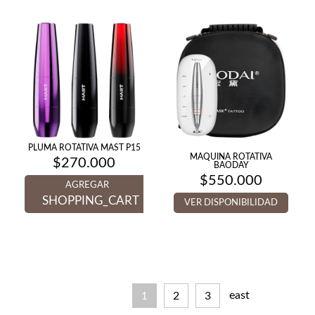
PLUMA ROTATIVA MAST P15
MAQUINA ROTATIVA
$
270.000
BAODAY
$
550.000
AGREGAR
SHOPPING_CART
VER DISPONIBILIDAD
east
2
3
1