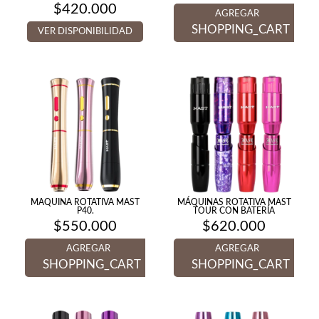
$
420.000
AGREGAR
SHOPPING_CART
VER DISPONIBILIDAD
MAQUINA ROTATIVA MAST
MÁQUINAS ROTATIVA MAST
P40.
TOUR CON BATERÍA
$
550.000
$
620.000
AGREGAR
AGREGAR
SHOPPING_CART
SHOPPING_CART