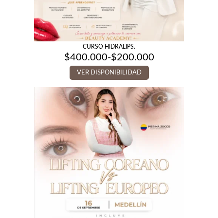
CURSO HIDRALIPS.
$
400.000
-
$
200.000
Rango
de
VER DISPONIBILIDAD
precios:
desde
$200.000
hasta
$400.000