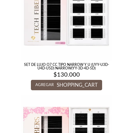
SET DE LUJO O7 CC TIPO NARROW Y U (UYY-U3D-
U4D-U5D) NARROW(YY-3D-4D-5D)
$
130.000
SHOPPING_CART
AGREGAR