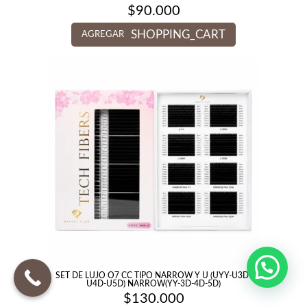
$
90.000
SHOPPING_CART
AGREGAR
SET DE LUJO O7 CC TIPO NARROW Y U (UYY-U3D-
U4D-U5D) NARROW(YY-3D-4D-5D)
$
130.000