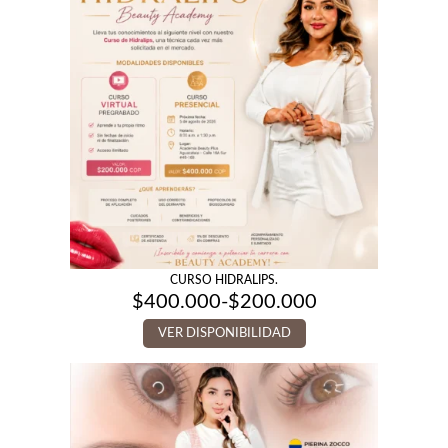
CURSO HIDRALIPS.
$
400.000
-
$
200.000
Rango
de
VER DISPONIBILIDAD
precios:
desde
$200.000
hasta
$400.000