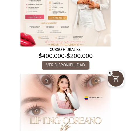
CURSO HIDRALIPS.
$
400.000
-
$
200.000
Rango
de
VER DISPONIBILIDAD
precios:
desde
0
$200.000
hasta
$400.000