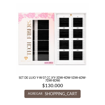
SET DE LUJO Y-W 07 CC (YY-3DW-4DW-5DW-6DW-
7DW-8DW)
$
130.000
SHOPPING_CART
AGREGAR