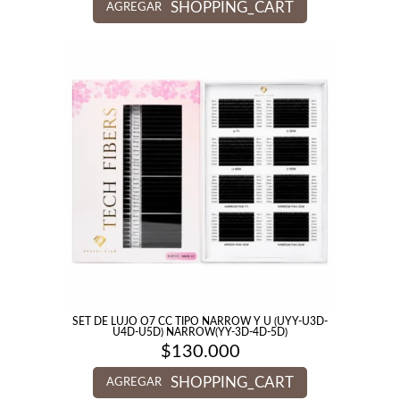
SHOPPING_CART
AGREGAR
SET DE LUJO O7 CC TIPO NARROW Y U (UYY-U3D-
U4D-U5D) NARROW(YY-3D-4D-5D)
$
130.000
SHOPPING_CART
AGREGAR