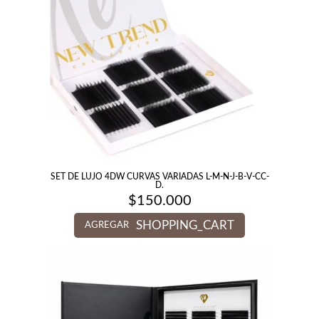
SET DE LUJO 4DW CURVAS VARIADAS L-M-N-J-B-V-CC-
D.
$
150.000
SHOPPING_CART
AGREGAR