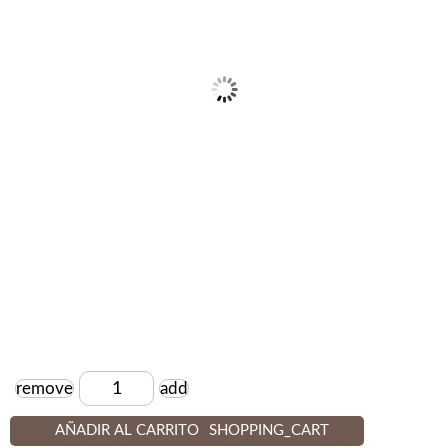
remove
add
Cantidad
AÑADIR AL CARRITO
SHOPPING_CART