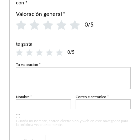
con
*
Valoración general
*
0/5
te gusta
0/5
Tu valoración
*
Nombre
*
Correo electrónico
*
Guarda mi nombre, correo electrónico y web en este navegador para
la próxima vez que comente.