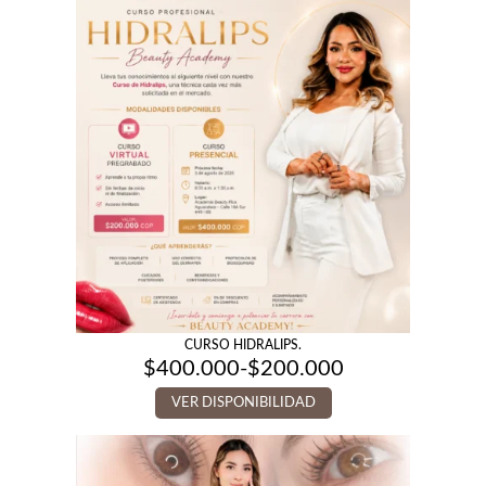
CURSO HIDRALIPS.
$
400.000
-
$
200.000
Rango
de
VER DISPONIBILIDAD
precios:
desde
$200.000
hasta
$400.000