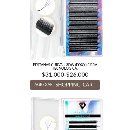
PESTAÑAS CURVA L 3DW (FOXY) FIBRA
TECNOLOGICA.
$
31.000
-
$
26.000
Rango
de
SHOPPING_CART
precios:
AGREGAR
desde
$26.000
hasta
$31.000