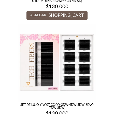
U4D-U5D) NARROW(YY-3D-4D-5D)
$
130.000
SHOPPING_CART
AGREGAR
SET DE LUJO Y-W 07 CC (YY-3DW-4DW-5DW-6DW-
7DW-8DW)
$
130.000