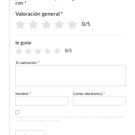
con
*
Valoración general
*
0/5
te gusta
0/5
Tu valoración
*
Nombre
*
Correo electrónico
*
Guarda mi nombre, correo electrónico y web en este navegador para
la próxima vez que comente.