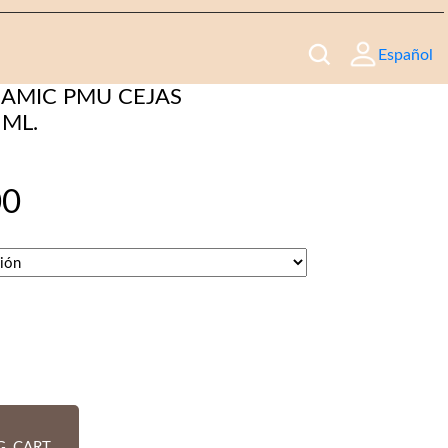
Español
AMIC PMU CEJAS
 ML.
00
G_CART