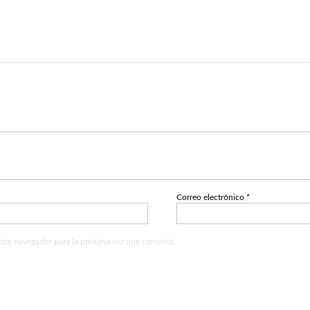
Correo electrónico
*
este navegador para la próxima vez que comente.