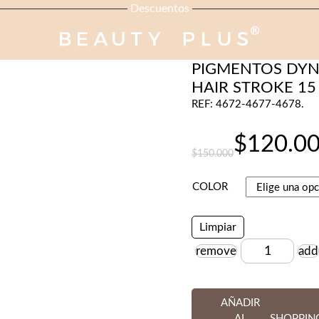
Descuentos
DYNAMIC PMU
PIGMENTOS DYN
HAIR STROKE 15
REF: 4672-4677-4678.
$
120.0
$
150.000
El
El
COLOR
precio
precio
Limpiar
original
actual
remove
add
Cantidad
era:
es:
AÑADIR
$150.000.
$120.000.
AL
SHOPPIN