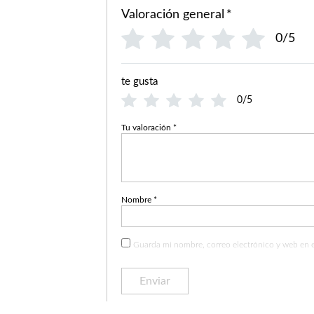
Valoración general
*
0/5
te gusta
0/5
Tu valoración
*
Nombre
*
Guarda mi nombre, correo electrónico y web en 