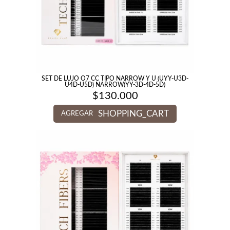
SET DE LUJO O7 CC TIPO NARROW Y U (UYY-U3D-
U4D-U5D) NARROW(YY-3D-4D-5D)
$
130.000
SHOPPING_CART
AGREGAR