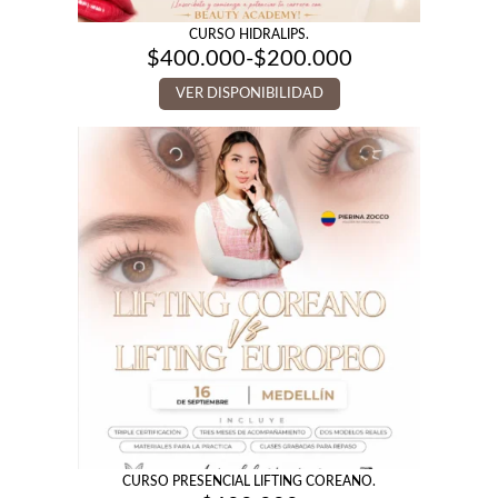
CURSO HIDRALIPS.
$
400.000
-
$
200.000
Rango
de
VER DISPONIBILIDAD
precios:
desde
$200.000
hasta
$400.000
CURSO PRESENCIAL LIFTING COREANO.