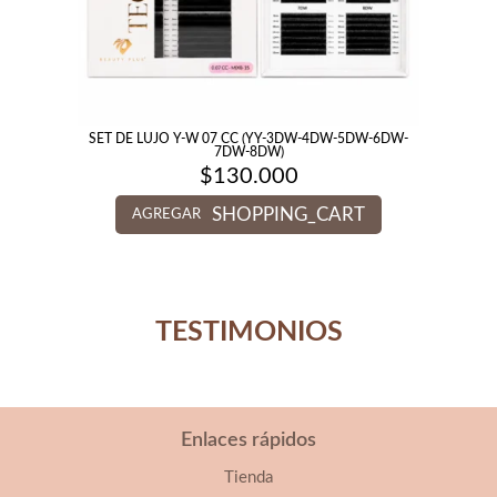
SET DE LUJO Y-W 07 CC (YY-3DW-4DW-5DW-6DW-
7DW-8DW)
$
130.000
SHOPPING_CART
AGREGAR
TESTIMONIOS
Enlaces rápidos
Tienda