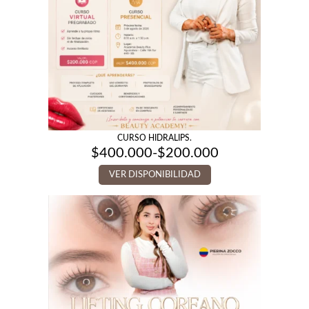
CURSO HIDRALIPS.
$
400.000
-
$
200.000
Rango
de
VER DISPONIBILIDAD
precios:
desde
$200.000
hasta
$400.000