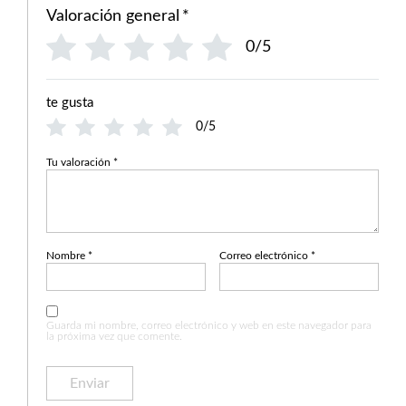
Valoración general
*
0/5
te gusta
0/5
Tu valoración
*
Nombre
*
Correo electrónico
*
Guarda mi nombre, correo electrónico y web en este navegador para
la próxima vez que comente.