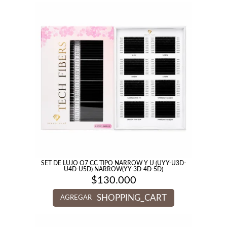
SET DE LUJO O7 CC TIPO NARROW Y U (UYY-U3D-
U4D-U5D) NARROW(YY-3D-4D-5D)
$
130.000
SHOPPING_CART
AGREGAR