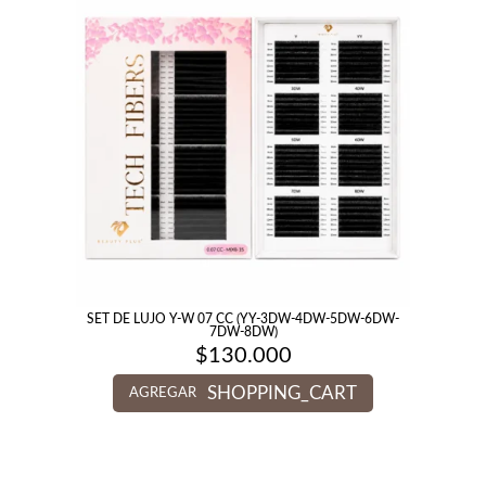
SET DE LUJO Y-W 07 CC (YY-3DW-4DW-5DW-6DW-
7DW-8DW)
$
130.000
SHOPPING_CART
AGREGAR