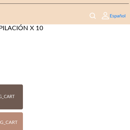
Español
PILACIÓN X 10
G_CART
G_CART