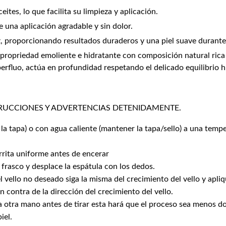
ites, lo que facilita su limpieza y aplicación.
 una aplicación agradable y sin dolor.
aíz, proporcionando resultados duraderos y una piel suave durant
propriedad emoliente e hidratante con composición natural rica d
perfluo, actúa en profundidad respetando el delicado equilibrio h
STRUCCIONES Y ADVERTENCIAS DETENIDAMENTE.
 la tapa) o con agua caliente (mantener la tapa/sello) a una tem
rrita uniforme antes de encerar
 frasco y desplace la espátula con los dedos.
 vello no deseado siga la misma del crecimiento del vello y aplique
en contra de la dirección del crecimiento del vello.
a otra mano antes de tirar esta hará que el proceso sea menos d
iel.