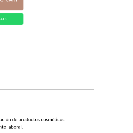
G_CART
ATIS
ración de productos cosméticos
to laboral.