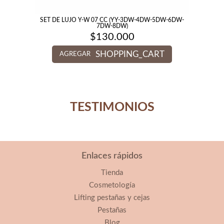
SET DE LUJO Y-W 07 CC (YY-3DW-4DW-5DW-6DW-
7DW-8DW)
$
130.000
SHOPPING_CART
AGREGAR
TESTIMONIOS
Enlaces rápidos
Tienda
Cosmetología
Lifting pestañas y cejas
Pestañas
Blog