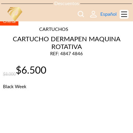
Descuentos
Español
Oferta
CARTUCHOS
CARTUCHO DERMAPEN MAQUINA
ROTATIVA
REF: 4847 4846
$
6.500
$
8.000
El
El
Black Week
precio
precio
original
actual
era:
es: