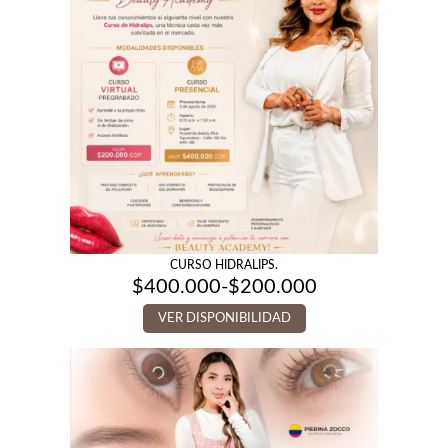
CURSO HIDRALIPS.
$
400.000
-
$
200.000
Rango
de
VER DISPONIBILIDAD
precios:
desde
$200.000
hasta
$400.000