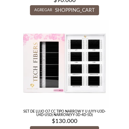
$
90.000
SHOPPING_CART
AGREGAR
SET DE LUJO O7 CC TIPO NARROW Y U (UYY-U3D-
U4D-U5D) NARROW(YY-3D-4D-5D)
$
130.000