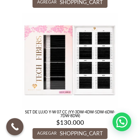
SHOPPING_CART
AGREGAR
SET DE LUJO Y-W 07 CC (YY-3DW-4DW-5DW-6DW-
7DW-8DW)
$
130.000
SHOPPING_CART
AGREGAR