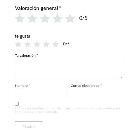
Valoración general
*
0/5
te gusta
0/5
Tu valoración
*
Nombre
*
Correo electrónico
*
Guarda mi nombre, correo electrónico y web en este navegador para
la próxima vez que comente.