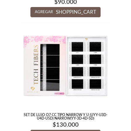
$
90.000
SHOPPING_CART
AGREGAR
SET DE LUJO O7 CC TIPO NARROW Y U (UYY-U3D-
U4D-U5D) NARROW(YY-3D-4D-5D)
$
130.000