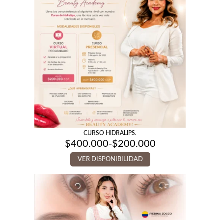
CURSO HIDRALIPS.
$
400.000
-
$
200.000
Rango
de
VER DISPONIBILIDAD
precios:
desde
$200.000
hasta
$400.000