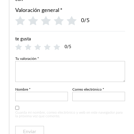
Valoración general
*
0/5
te gusta
0/5
Tu valoración
*
Nombre
*
Correo electrónico
*
Guarda mi nombre, correo electrónico y web en este navegador para
la próxima vez que comente.