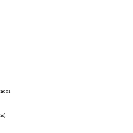
tados.
os).