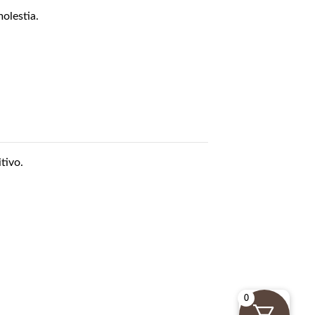
olestia.
tivo.
0