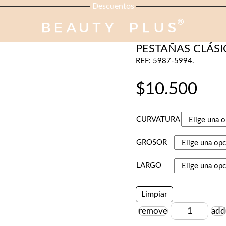
Descuentos
PESTAÑAS-CEJAS
PESTAÑAS CLÁSIC
REF: 5987-5994.
$
10.500
CURVATURA
GROSOR
LARGO
Limpiar
remove
add
Cantidad