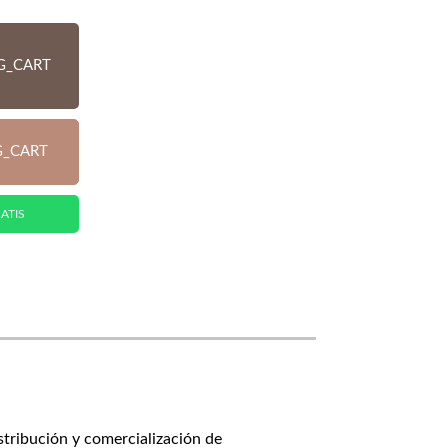
G_CART
G_CART
ATIS
stribución y comercialización de