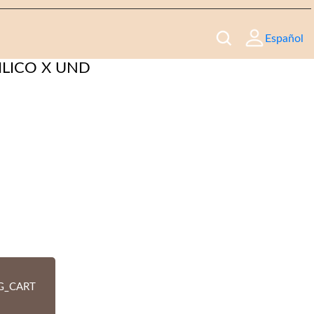
Español
ILICO X UND
G_CART