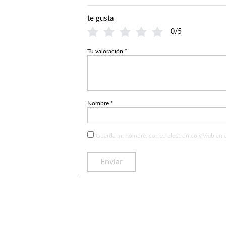
te gusta
0/5
Tu valoración
*
Nombre
*
Guarda mi nombre, correo electrónico y web en 