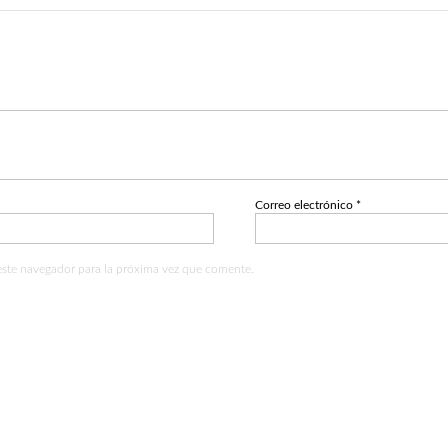
Correo electrónico
*
este navegador para la próxima vez que comente.