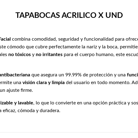
TAPABOCAS ACRILICO X UND
acial
combina comodidad, seguridad y funcionalidad para ofrece
ste cómodo que cubre perfectamente la nariz y la boca, permit
ales
no tóxicos
y
no irritantes
para el cuerpo humano, este escud
antibacteriana
que asegura un 99.99% de protección y una
func
permite una
visión clara y limpia
del usuario en todo momento. Ad
n ajuste firme.
lizable y lavable
, lo que lo convierte en una opción práctica y sos
a eficaz, cómoda y duradera.