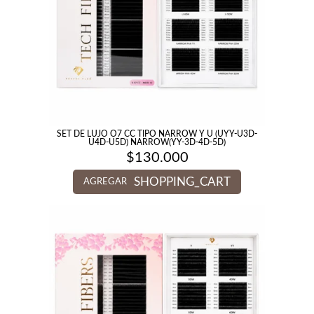
SET DE LUJO O7 CC TIPO NARROW Y U (UYY-U3D-
U4D-U5D) NARROW(YY-3D-4D-5D)
$
130.000
SHOPPING_CART
AGREGAR