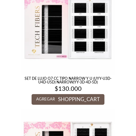
SET DE LUJO O7 CC TIPO NARROW Y U (UYY-U3D-
U4D-U5D) NARROW(YY-3D-4D-5D)
$
130.000
SHOPPING_CART
AGREGAR