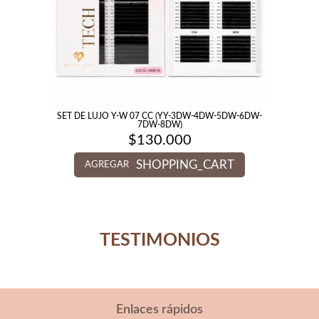
SET DE LUJO Y-W 07 CC (YY-3DW-4DW-5DW-6DW-
7DW-8DW)
$
130.000
SHOPPING_CART
AGREGAR
TESTIMONIOS
Enlaces rápidos