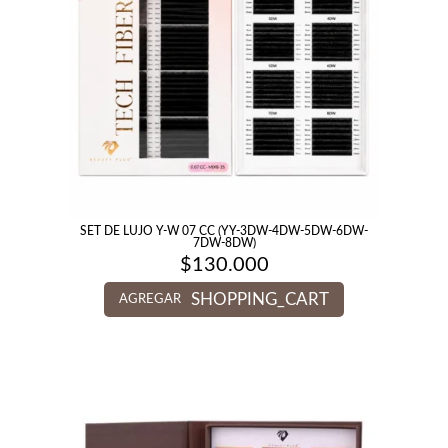
SET DE LUJO Y-W 07 CC (YY-3DW-4DW-5DW-6DW-
7DW-8DW)
$
130.000
SHOPPING_CART
AGREGAR