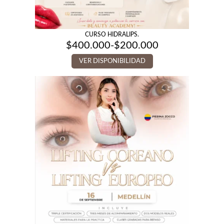
CURSO HIDRALIPS.
$
400.000
-
$
200.000
Rango
de
VER DISPONIBILIDAD
precios:
desde
$200.000
hasta
$400.000