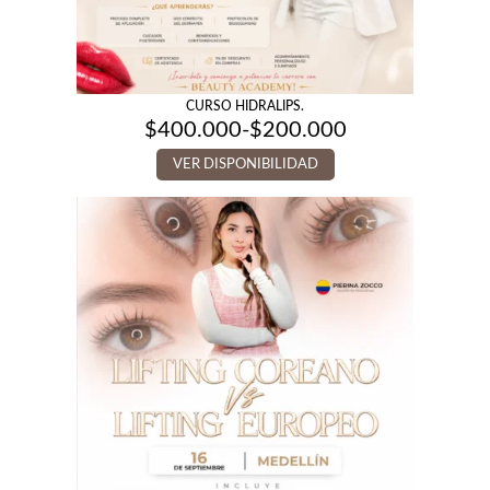
CURSO HIDRALIPS.
$
400.000
-
$
200.000
Rango
de
VER DISPONIBILIDAD
precios:
desde
$200.000
hasta
$400.000