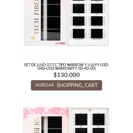
SET DE LUJO O7 CC TIPO NARROW Y U (UYY-U3D-
U4D-U5D) NARROW(YY-3D-4D-5D)
$
130.000
SHOPPING_CART
AGREGAR