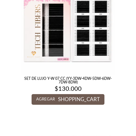
SET DE LUJO Y-W 07 CC (YY-3DW-4DW-5DW-6DW-
7DW-8DW)
$
130.000
SHOPPING_CART
AGREGAR