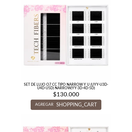
SET DE LUJO O7 CC TIPO NARROW Y U (UYY-U3D-
U4D-U5D) NARROW(YY-3D-4D-5D)
$
130.000
SHOPPING_CART
AGREGAR