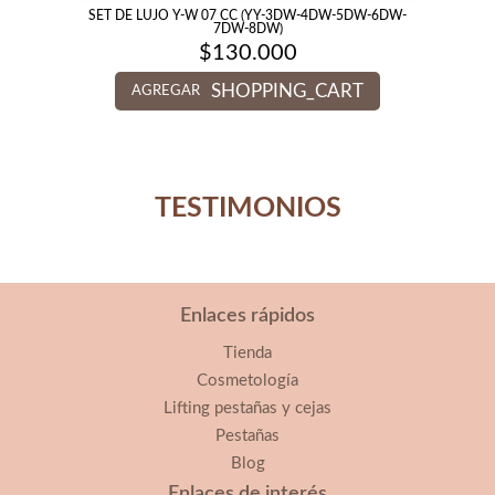
SET DE LUJO Y-W 07 CC (YY-3DW-4DW-5DW-6DW-
7DW-8DW)
$
130.000
SHOPPING_CART
AGREGAR
TESTIMONIOS
Enlaces rápidos
Tienda
Cosmetología
Lifting pestañas y cejas
Pestañas
Blog
Enlaces de interés