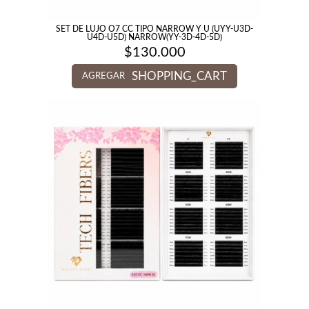
SET DE LUJO O7 CC TIPO NARROW Y U (UYY-U3D-
U4D-U5D) NARROW(YY-3D-4D-5D)
$
130.000
SHOPPING_CART
AGREGAR