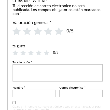
CEJAS RIPE WHEAT.”
Tu dirección de correo electrónico no será
publicada.
Los campos obligatorios están marcados
con
*
Valoración general
*
0/5
te gusta
0/5
Tu valoración
*
Nombre
*
Correo electrónico
*
Guarda mi nombre, correo electrónico y web en este navegador para
la próxima vez que comente.