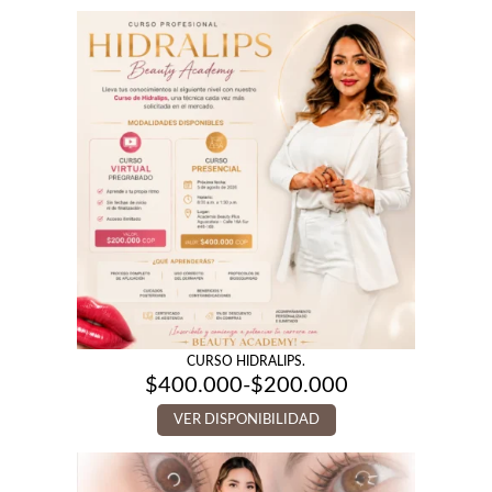
CURSO HIDRALIPS.
$
400.000
-
$
200.000
Rango
de
VER DISPONIBILIDAD
precios:
desde
$200.000
hasta
$400.000