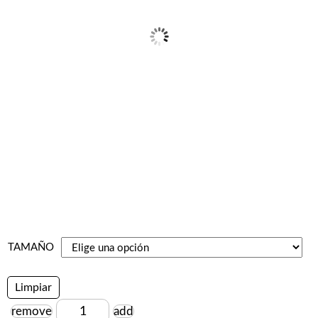
$100.000
hasta
$150.000
TAMAÑO
Limpiar
remove
add
Cantidad