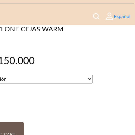
Español
I ONE CEJAS WARM
150.000
G_CART