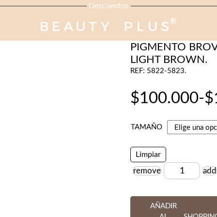
Descuentos
BROVI
PIGMENTO BROV
LIGHT BROWN.
REF: 5822-5823.
$
100.000
-
$
Rango
TAMAÑO
de
Limpiar
precios:
remove
add
Cantidad
desde
AÑADIR
$100.000
AL
SHOPPIN