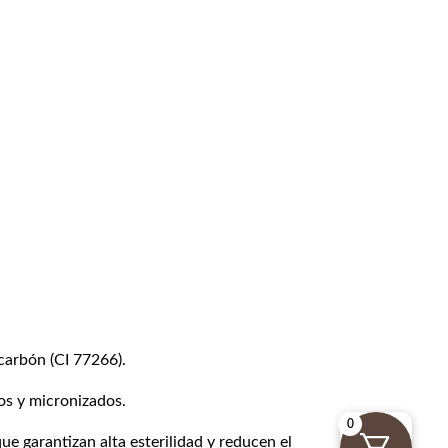
carbón (CI 77266).
os y micronizados.
0
ue garantizan alta esterilidad y reducen el