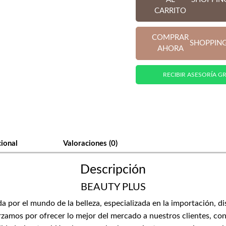
CARRITO
hasta
COMPRAR
SHOPPIN
$150.000
AHORA
RECIBIR ASESORÍA GR
cional
Valoraciones (0)
Descripción
BEAUTY PLUS
or el mundo de la belleza, especializada en la importación, di
zamos por ofrecer lo mejor del mercado a nuestros clientes, con