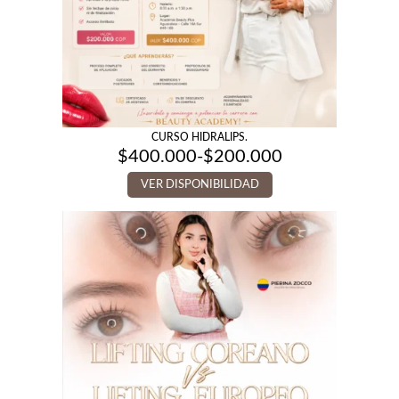
CURSO HIDRALIPS.
$
400.000
-
$
200.000
Rango
de
VER DISPONIBILIDAD
precios:
desde
$200.000
hasta
$400.000