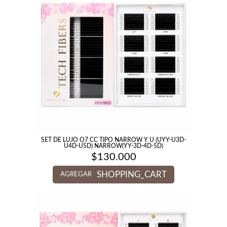
SET DE LUJO O7 CC TIPO NARROW Y U (UYY-U3D-
U4D-U5D) NARROW(YY-3D-4D-5D)
$
130.000
SHOPPING_CART
AGREGAR