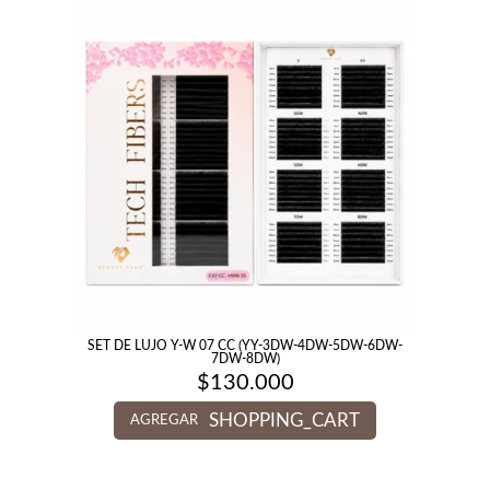
SET DE LUJO Y-W 07 CC (YY-3DW-4DW-5DW-6DW-
7DW-8DW)
$
130.000
SHOPPING_CART
AGREGAR