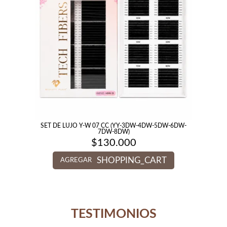
SET DE LUJO Y-W 07 CC (YY-3DW-4DW-5DW-6DW-
7DW-8DW)
$
130.000
SHOPPING_CART
AGREGAR
TESTIMONIOS