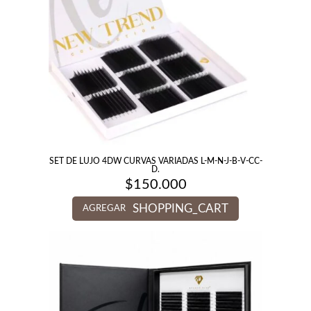
SET DE LUJO 4DW CURVAS VARIADAS L-M-N-J-B-V-CC-
D.
$
150.000
SHOPPING_CART
AGREGAR