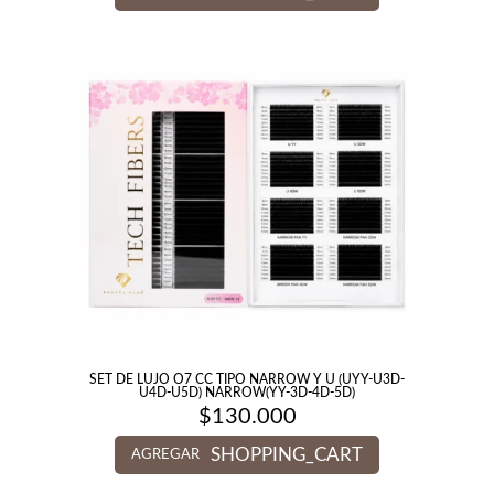
SET DE LUJO O7 CC TIPO NARROW Y U (UYY-U3D-
U4D-U5D) NARROW(YY-3D-4D-5D)
$
130.000
SHOPPING_CART
AGREGAR