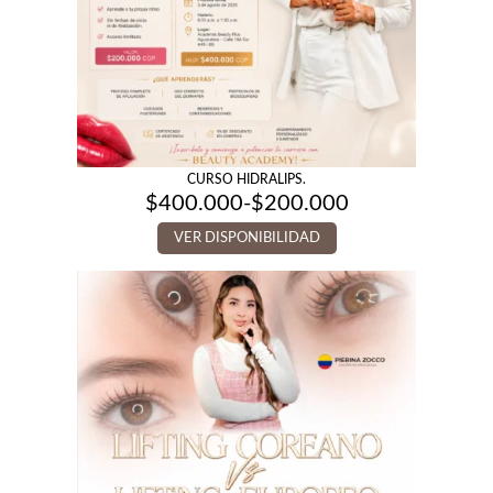
CURSO HIDRALIPS.
$
400.000
-
$
200.000
Rango
de
VER DISPONIBILIDAD
precios:
desde
$200.000
hasta
$400.000