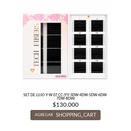
SET DE LUJO Y-W 07 CC (YY-3DW-4DW-5DW-6DW-
7DW-8DW)
$
130.000
SHOPPING_CART
AGREGAR