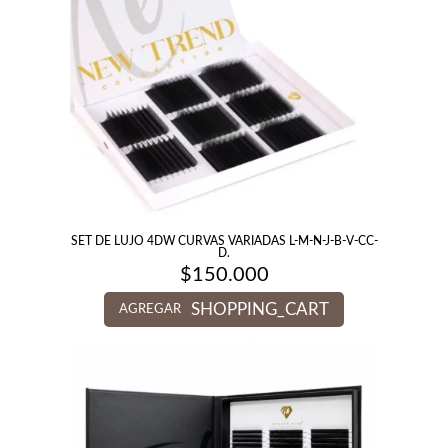
SET DE LUJO 4DW CURVAS VARIADAS L-M-N-J-B-V-CC-
D.
$
150.000
SHOPPING_CART
AGREGAR