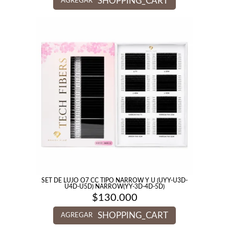
SHOPPING_CART
AGREGAR
SET DE LUJO O7 CC TIPO NARROW Y U (UYY-U3D-
U4D-U5D) NARROW(YY-3D-4D-5D)
$
130.000
SHOPPING_CART
AGREGAR