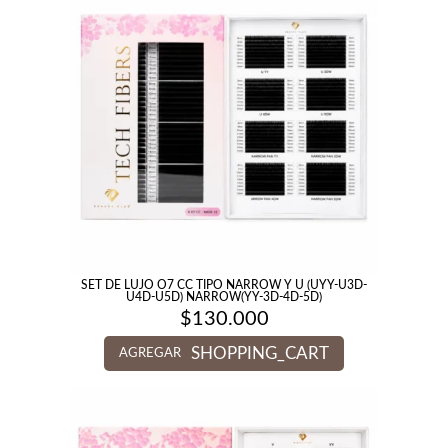
SET DE LUJO O7 CC TIPO NARROW Y U (UYY-U3D-
U4D-U5D) NARROW(YY-3D-4D-5D)
$
130.000
SHOPPING_CART
AGREGAR