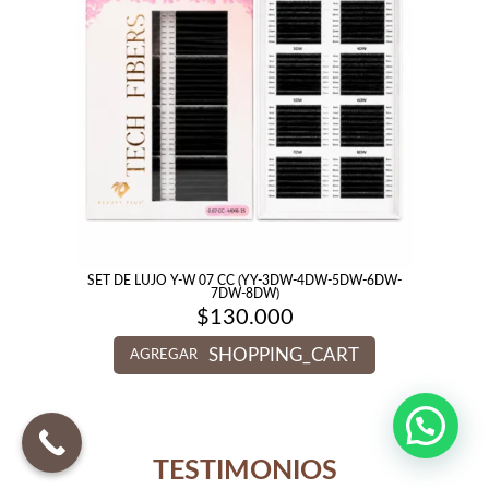
SET DE LUJO Y-W 07 CC (YY-3DW-4DW-5DW-6DW-
7DW-8DW)
$
130.000
SHOPPING_CART
AGREGAR
TESTIMONIOS