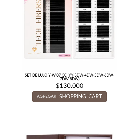
SET DE LUJO Y-W 07 CC (YY-3DW-4DW-5DW-6DW-
7DW-8DW)
$
130.000
SHOPPING_CART
AGREGAR