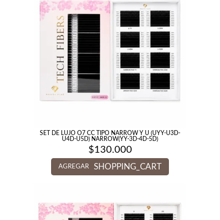
SET DE LUJO O7 CC TIPO NARROW Y U (UYY-U3D-
U4D-U5D) NARROW(YY-3D-4D-5D)
$
130.000
SHOPPING_CART
AGREGAR