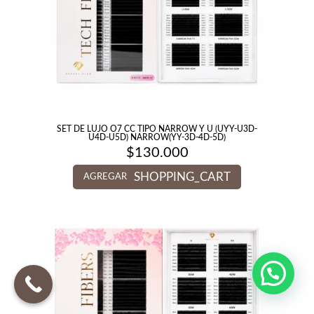
SET DE LUJO O7 CC TIPO NARROW Y U (UYY-U3D-
U4D-U5D) NARROW(YY-3D-4D-5D)
$
130.000
SHOPPING_CART
AGREGAR