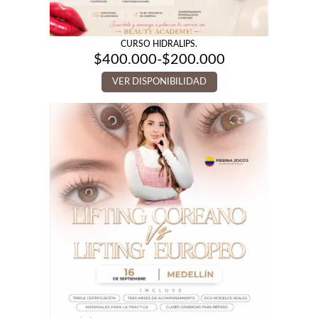
CURSO HIDRALIPS.
$
400.000
-
$
200.000
Rango
de
VER DISPONIBILIDAD
precios:
desde
$200.000
hasta
$400.000