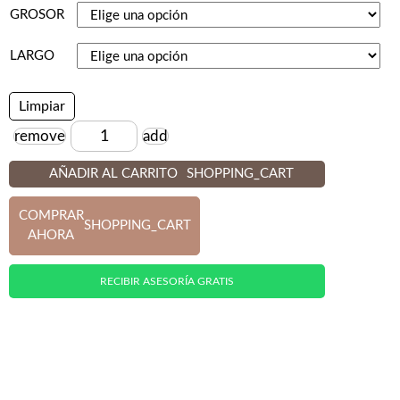
GROSOR
LARGO
Limpiar
remove
add
Cantidad
AÑADIR AL CARRITO
SHOPPING_CART
COMPRAR
SHOPPING_CART
AHORA
RECIBIR ASESORÍA GRATIS