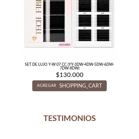
SET DE LUJO Y-W 07 CC (YY-3DW-4DW-5DW-6DW-
7DW-8DW)
$
130.000
SHOPPING_CART
AGREGAR
TESTIMONIOS