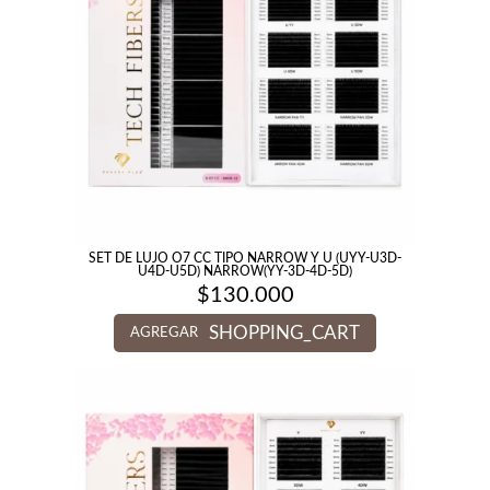
SET DE LUJO O7 CC TIPO NARROW Y U (UYY-U3D-
U4D-U5D) NARROW(YY-3D-4D-5D)
$
130.000
SHOPPING_CART
AGREGAR