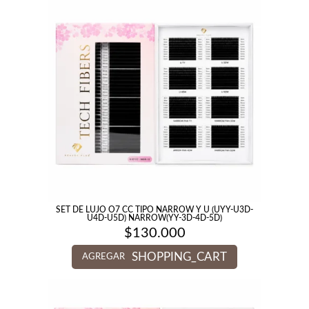
SET DE LUJO O7 CC TIPO NARROW Y U (UYY-U3D-
U4D-U5D) NARROW(YY-3D-4D-5D)
$
130.000
SHOPPING_CART
AGREGAR