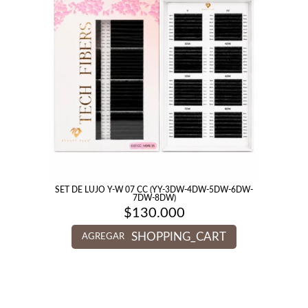
SET DE LUJO Y-W 07 CC (YY-3DW-4DW-5DW-6DW-
7DW-8DW)
$
130.000
SHOPPING_CART
AGREGAR