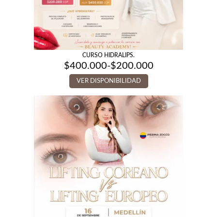
CURSO HIDRALIPS.
$
400.000
-
$
200.000
Rango
de
VER DISPONIBILIDAD
precios:
desde
$200.000
hasta
$400.000