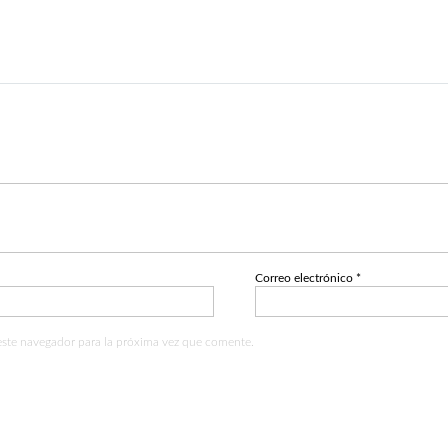
Correo electrónico
*
este navegador para la próxima vez que comente.