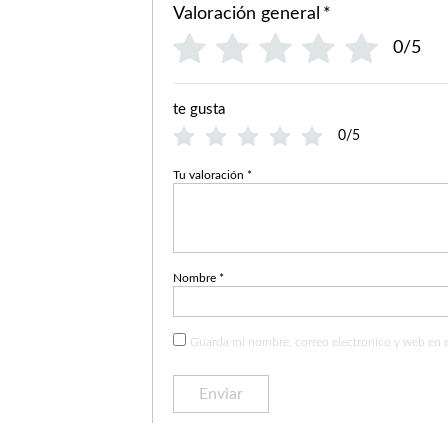
Valoración general
*
0/5
te gusta
0/5
Tu valoración
*
Nombre
*
Guarda mi nombre, correo electrónico y web en 