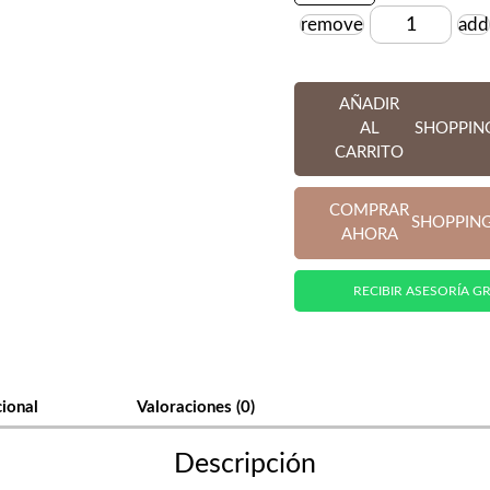
remove
add
Cantidad
AÑADIR
AL
SHOPPIN
CARRITO
COMPRAR
SHOPPIN
AHORA
RECIBIR ASESORÍA GR
cional
Valoraciones (0)
Descripción