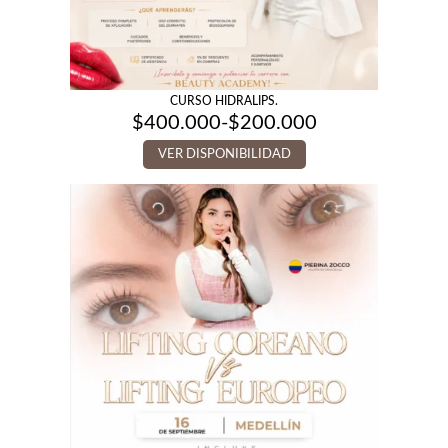
CURSO HIDRALIPS.
$
400.000
-
$
200.000
Rango
de
VER DISPONIBILIDAD
precios:
desde
$200.000
hasta
$400.000