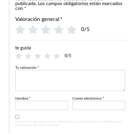
publicada.
Los campos obligatorios están marcados
con
*
Valoración general
*
0/5
te gusta
0/5
Tu valoración
*
Nombre
*
Correo electrónico
*
Guarda mi nombre, correo electrónico y web en este navegador para
la próxima vez que comente.