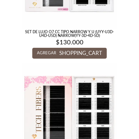
SET DE LUJO O7 CC TIPO NARROW Y U (UYY-U3D-
U4D-U5D) NARROW(YY-3D-4D-5D)
$
130.000
SHOPPING_CART
AGREGAR