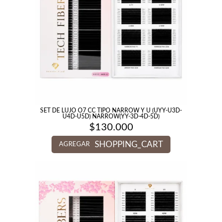
SET DE LUJO O7 CC TIPO NARROW Y U (UYY-U3D-
U4D-U5D) NARROW(YY-3D-4D-5D)
$
130.000
SHOPPING_CART
AGREGAR