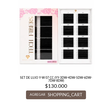
SET DE LUJO Y-W 07 CC (YY-3DW-4DW-5DW-6DW-
7DW-8DW)
$
130.000
SHOPPING_CART
AGREGAR