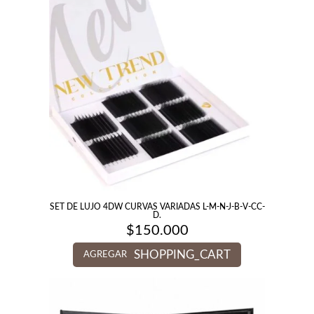
SET DE LUJO 4DW CURVAS VARIADAS L-M-N-J-B-V-CC-
D.
$
150.000
SHOPPING_CART
AGREGAR