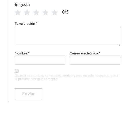
te gusta
0/5
Tu valoración
*
Nombre
*
Correo electrónico
*
Guarda mi nombre, correo electrónico y web en este navegador para
la próxima vez que comente.