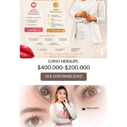
CURSO HIDRALIPS.
$
400.000
-
$
200.000
Rango
de
VER DISPONIBILIDAD
precios:
desde
$200.000
hasta
$400.000