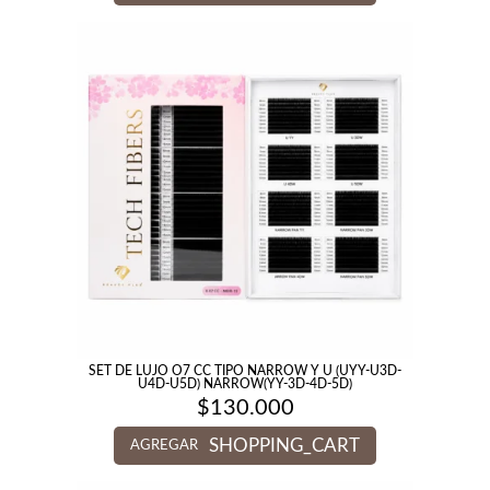
SET DE LUJO O7 CC TIPO NARROW Y U (UYY-U3D-
U4D-U5D) NARROW(YY-3D-4D-5D)
$
130.000
SHOPPING_CART
AGREGAR