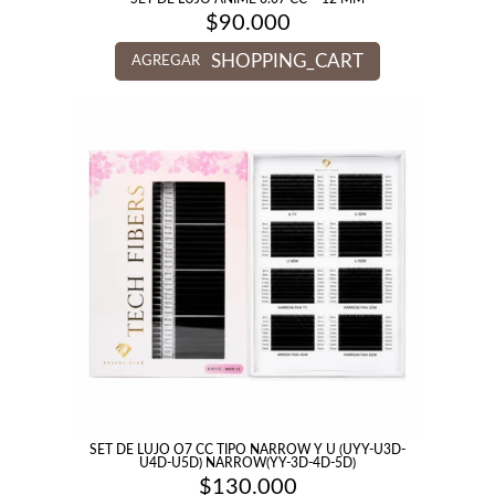
$
90.000
SHOPPING_CART
AGREGAR
SET DE LUJO O7 CC TIPO NARROW Y U (UYY-U3D-
U4D-U5D) NARROW(YY-3D-4D-5D)
$
130.000