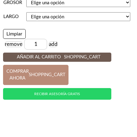
GROSOR
LARGO
Limpiar
remove
add
Cantidad
AÑADIR AL CARRITO
SHOPPING_CART
COMPRAR
SHOPPING_CART
AHORA
RECIBIR ASESORÍA GRATIS