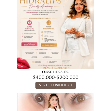
CURSO HIDRALIPS.
$
400.000
-
$
200.000
Rango
de
VER DISPONIBILIDAD
precios:
desde
$200.000
hasta
$400.000