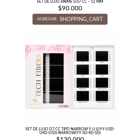
SET DE LUJO ANIME 0.07 CC – 12 MM
$
90.000
SHOPPING_CART
AGREGAR
SET DE LUJO O7 CC TIPO NARROW Y U (UYY-U3D-
U4D-U5D) NARROW(YY-3D-4D-5D)
$
130.000