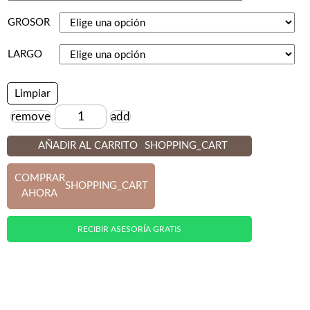
GROSOR
LARGO
Limpiar
remove
add
Cantidad
AÑADIR AL CARRITO
SHOPPING_CART
COMPRAR
SHOPPING_CART
AHORA
RECIBIR ASESORÍA GRATIS