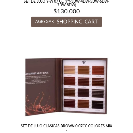
SET DE LUJO Y-W 07 CC (YY-3DW-4DW-5DW-6DW-
7DW-8DW)
$
130.000
SHOPPING_CART
AGREGAR
SET DE LUJO CLASICAS BROWN 0.07CC COLORES MIX
.