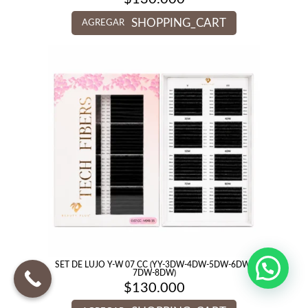
SHOPPING_CART
AGREGAR
SET DE LUJO Y-W 07 CC (YY-3DW-4DW-5DW-6DW-
7DW-8DW)
$
130.000