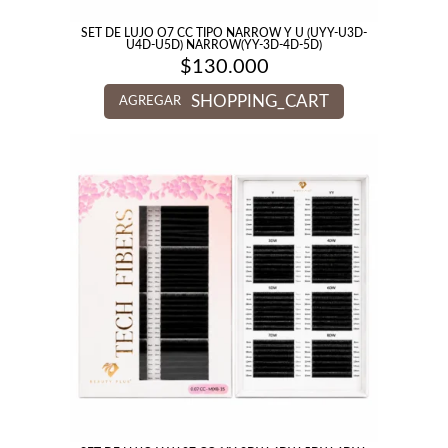
SET DE LUJO O7 CC TIPO NARROW Y U (UYY-U3D-
U4D-U5D) NARROW(YY-3D-4D-5D)
$
130.000
SHOPPING_CART
AGREGAR