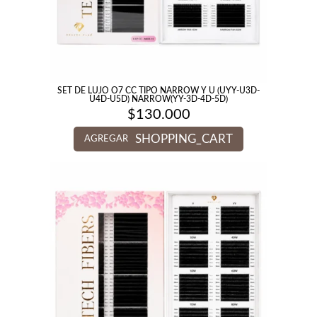
SET DE LUJO O7 CC TIPO NARROW Y U (UYY-U3D-
U4D-U5D) NARROW(YY-3D-4D-5D)
$
130.000
SHOPPING_CART
AGREGAR