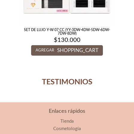
SET DE LUJO Y-W 07 CC (YY-3DW-4DW-5DW-6DW-
7DW-8DW)
$
130.000
SHOPPING_CART
AGREGAR
TESTIMONIOS
Enlaces rápidos
Tienda
Cosmetología