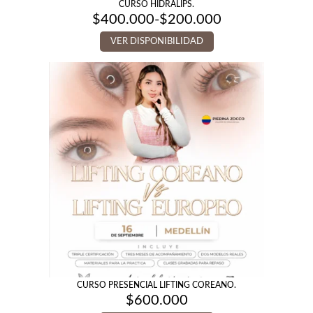
CURSO HIDRALIPS.
$
400.000
-
$
200.000
Rango
de
VER DISPONIBILIDAD
precios:
desde
$200.000
hasta
$400.000
CURSO PRESENCIAL LIFTING COREANO.
$
600.000