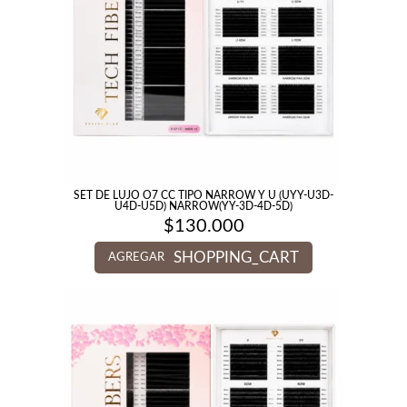
SET DE LUJO O7 CC TIPO NARROW Y U (UYY-U3D-
U4D-U5D) NARROW(YY-3D-4D-5D)
$
130.000
SHOPPING_CART
AGREGAR