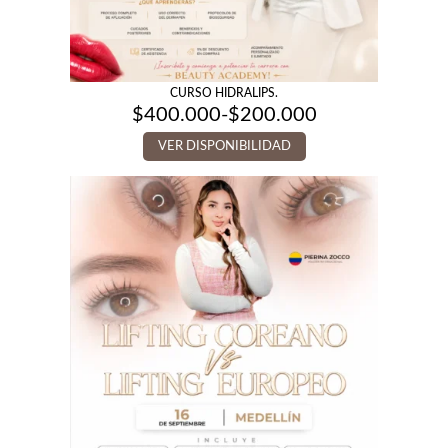
CURSO HIDRALIPS.
$
400.000
-
$
200.000
Rango
de
VER DISPONIBILIDAD
precios:
desde
$200.000
hasta
$400.000