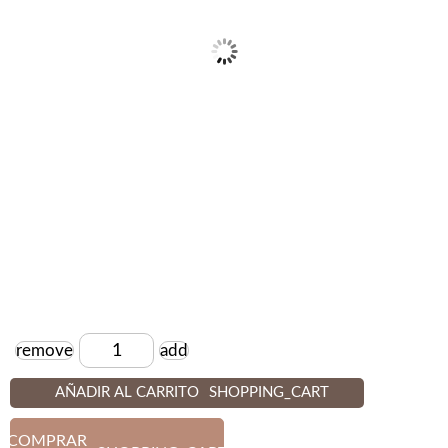
remove
add
Cantidad
AÑADIR AL CARRITO
SHOPPING_CART
COMPRAR