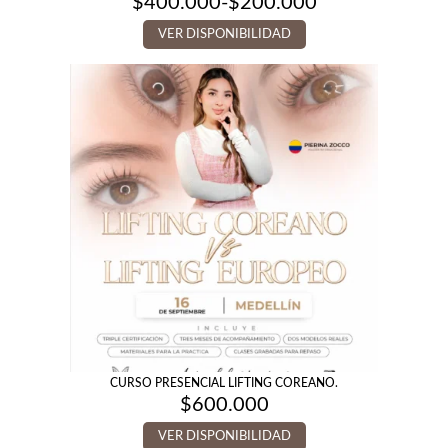
$
400.000
-
$
200.000
Rango
de
VER DISPONIBILIDAD
precios:
desde
$200.000
hasta
$400.000
CURSO PRESENCIAL LIFTING COREANO.
$
600.000
VER DISPONIBILIDAD