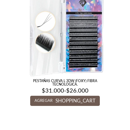
PESTAÑAS CURVA L 3DW (FOXY) FIBRA
TECNOLOGICA.
$
31.000
-
$
26.000
Rango
de
SHOPPING_CART
precios:
AGREGAR
desde
$26.000
hasta
$31.000