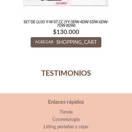
SET DE LUJO Y-W 07 CC (YY-3DW-4DW-5DW-6DW-
7DW-8DW)
$
130.000
SHOPPING_CART
AGREGAR
TESTIMONIOS
Enlaces rápidos
Tienda
Cosmetología
Lifting pestañas y cejas