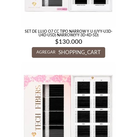
SET DE LUJO O7 CC TIPO NARROW Y U (UYY-U3D-
U4D-U5D) NARROW(YY-3D-4D-5D)
$
130.000
SHOPPING_CART
AGREGAR