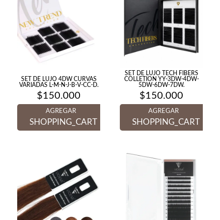
SET DE LUJO TECH FIBERS
SET DE LUJO 4DW CURVAS
COLLETION YY-3DW-4DW-
VARIADAS L-M-N-J-B-V-CC-D.
5DW-6DW-7DW.
$
150.000
$
150.000
AGREGAR
AGREGAR
SHOPPING_CART
SHOPPING_CART