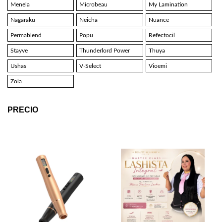
Menela
Microbeau
My Lamination
Nagaraku
Neicha
Nuance
Permablend
Popu
Refectocil
Stayve
Thunderlord Power
Thuya
Ushas
V-Select
Vioemi
Zola
PRECIO