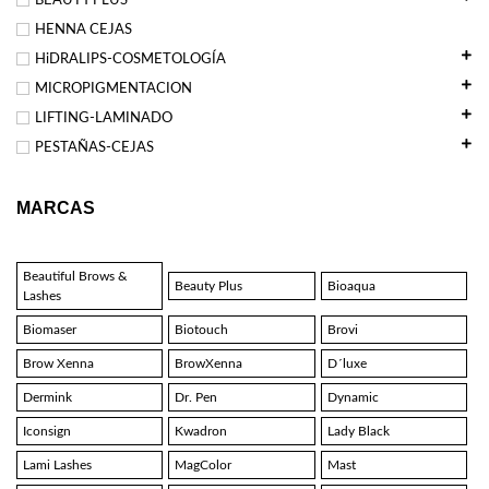
BEAUTY PLUS
HENNA CEJAS
HiDRALIPS-COSMETOLOGÍA
MICROPIGMENTACION
LIFTING-LAMINADO
PESTAÑAS-CEJAS
MARCAS
Beautiful Brows &
Beauty Plus
Bioaqua
Lashes
Biomaser
Biotouch
Brovi
Brow Xenna
BrowXenna
D´luxe
Dermink
Dr. Pen
Dynamic
Iconsign
Kwadron
Lady Black
Lami Lashes
MagColor
Mast