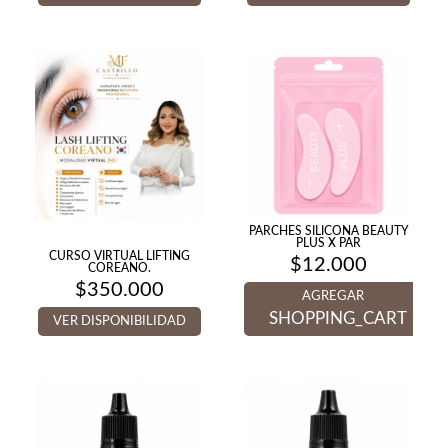
desde
$200.000
hasta
$400.000
PARCHES SILICONA BEAUTY
PLUS X PAR
CURSO VIRTUAL LIFTING
$
12.000
COREANO.
$
350.000
AGREGAR
SHOPPING_CART
VER DISPONIBILIDAD