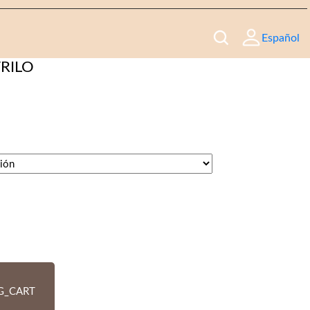
Español
OGÍA
RILO
G_CART