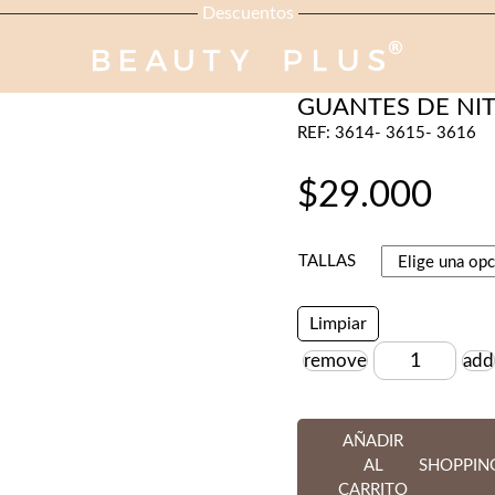
Descuentos
HiDRALIPS-COSMETOL
GUANTES DE NIT
REF: 3614- 3615- 3616
$
29.000
TALLAS
Limpiar
remove
add
Cantidad
AÑADIR
AL
SHOPPIN
CARRITO