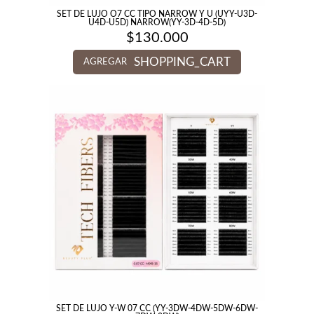
SET DE LUJO O7 CC TIPO NARROW Y U (UYY-U3D-
U4D-U5D) NARROW(YY-3D-4D-5D)
$
130.000
SHOPPING_CART
AGREGAR
SET DE LUJO Y-W 07 CC (YY-3DW-4DW-5DW-6DW-