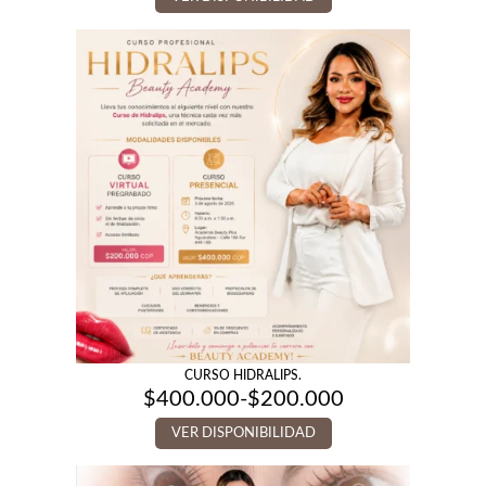
CURSO HIDRALIPS.
$
400.000
-
$
200.000
Rango
de
VER DISPONIBILIDAD
precios:
desde
$200.000
hasta