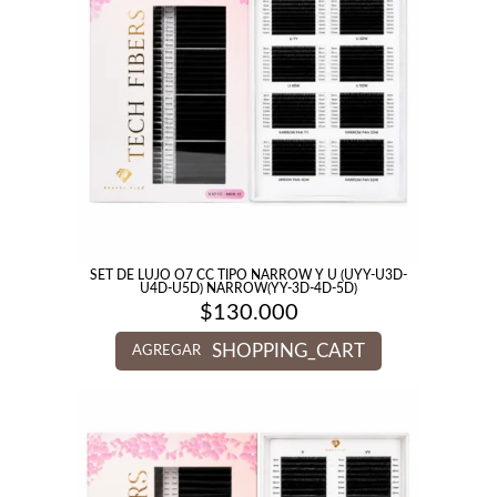
SET DE LUJO O7 CC TIPO NARROW Y U (UYY-U3D-
U4D-U5D) NARROW(YY-3D-4D-5D)
$
130.000
SHOPPING_CART
AGREGAR