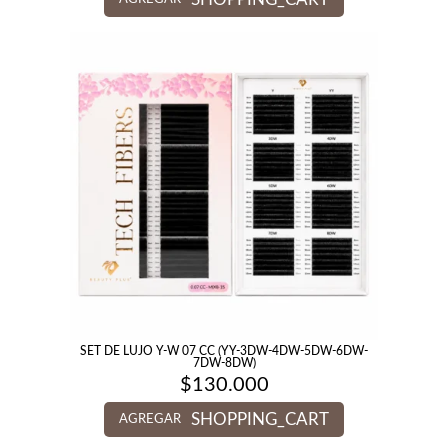
SET DE LUJO Y-W 07 CC (YY-3DW-4DW-5DW-6DW-
7DW-8DW)
$
130.000
SHOPPING_CART
AGREGAR