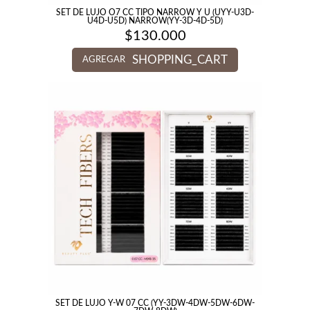
SET DE LUJO O7 CC TIPO NARROW Y U (UYY-U3D-
U4D-U5D) NARROW(YY-3D-4D-5D)
$
130.000
SHOPPING_CART
AGREGAR
SET DE LUJO Y-W 07 CC (YY-3DW-4DW-5DW-6DW-