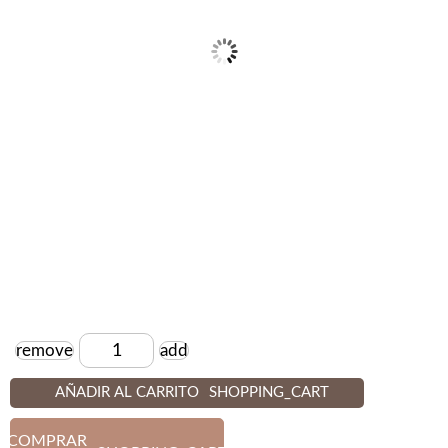
remove
add
Cantidad
AÑADIR AL CARRITO
SHOPPING_CART
COMPRAR