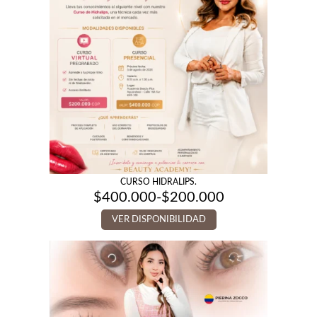
CURSO HIDRALIPS.
$
400.000
-
$
200.000
Rango
de
VER DISPONIBILIDAD
precios:
desde
$200.000
hasta
$400.000