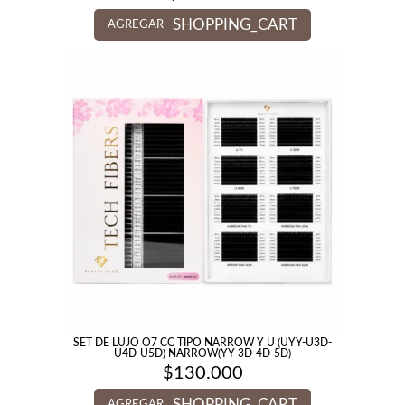
SHOPPING_CART
AGREGAR
SET DE LUJO O7 CC TIPO NARROW Y U (UYY-U3D-
U4D-U5D) NARROW(YY-3D-4D-5D)
$
130.000
SHOPPING_CART
AGREGAR