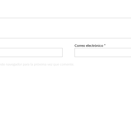
Correo electrónico
*
este navegador para la próxima vez que comente.