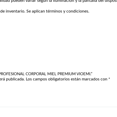
alidad pueden variar según la iluminación y la pantalla del disposi
 de inventario. Se aplican términos y condiciones.
ON PROFESIONAL CORPORAL MIEL PREMIUM VIOEMI.”
erá publicada.
Los campos obligatorios están marcados con
*