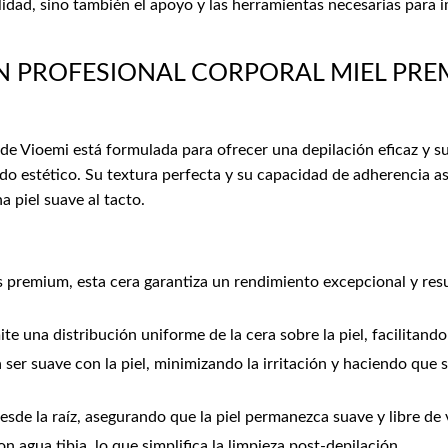
lidad, sino también el apoyo y las herramientas necesarias para 
N PROFESIONAL CORPORAL MIEL PREM
de Vioemi está formulada para ofrecer una depilación eficaz y su
do estético. Su textura perfecta y su capacidad de adherencia as
 piel suave al tacto.
 premium, esta cera garantiza un rendimiento excepcional y resu
te una distribución uniforme de la cera sobre la piel, facilitando
er suave con la piel, minimizando la irritación y haciendo que se
desde la raíz, asegurando que la piel permanezca suave y libre de
n agua tibia, lo que simplifica la limpieza post-depilación.