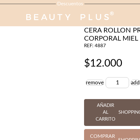
Descuentos
DEPILACION PREMIUM
CERA ROLLON P
CORPORAL MIEL 
REF: 4887
$
12.000
remove
add
Cantidad
AÑADIR
AL
SHOPPIN
CARRITO
COMPRAR