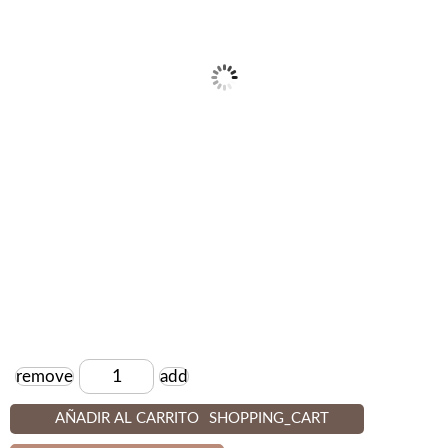
remove
add
Cantidad
AÑADIR AL CARRITO
SHOPPING_CART