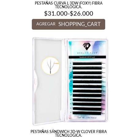
PESTAÑAS CURVA L 3DW (FOXY) FIBRA
TECNOLOGICA.
$
31.000
-
$
26.000
Rango
de
SHOPPING_CART
precios:
AGREGAR
desde
$26.000
hasta
$31.000
PESTAÑAS SÁNDWICH 3D-W CLOVER FIBRA
TECNOLOGICA.