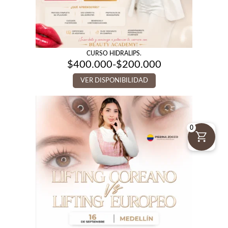
CURSO HIDRALIPS.
$
400.000
-
$
200.000
Rango
de
VER DISPONIBILIDAD
precios:
desde
$200.000
hasta
$400.000
0