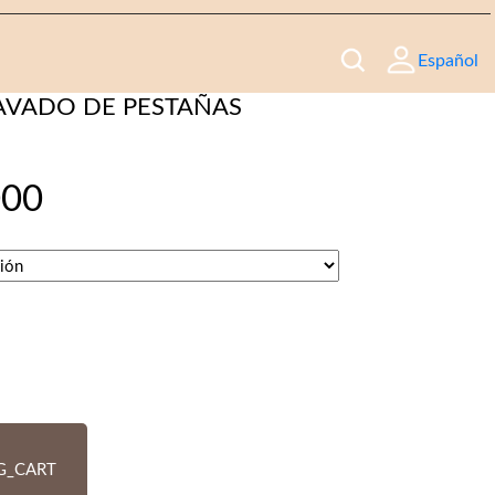
Español
STAÑAS
AVADO DE PESTAÑAS
000
G_CART