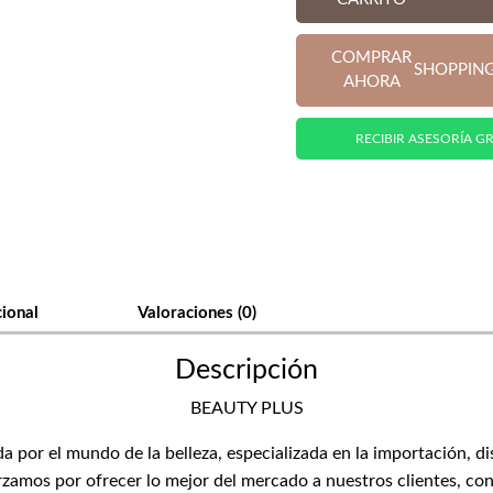
hasta
COMPRAR
SHOPPIN
$4.000
AHORA
RECIBIR ASESORÍA GR
cional
Valoraciones (0)
Descripción
BEAUTY PLUS
or el mundo de la belleza, especializada en la importación, di
zamos por ofrecer lo mejor del mercado a nuestros clientes, con