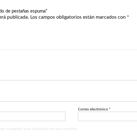
ado de pestañas espuma”
erá publicada.
Los campos obligatorios están marcados con
*
Correo electrónico
*
este navegador para la próxima vez que comente.