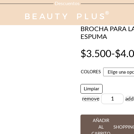
Descuentos
ACCESORIOS PARA PE
BROCHA PARA L
ESPUMA
$
3.500
-
$
4.
Rango
COLORES
de
Limpiar
precios:
remove
add
Cantidad
desde
AÑADIR
$3.500
AL
SHOPPIN
CARRITO