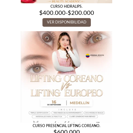
CURSO HIDRALIPS.
$
400.000
-
$
200.000
Rango
de
VER DISPONIBILIDAD
precios:
desde
$200.000
hasta
$400.000
CURSO PRESENCIAL LIFTING COREANO.
$
600.000