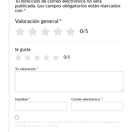
Tu dirección de correo electrónico no será
publicada.
Los campos obligatorios están marcados
con
*
Valoración general
*
0/5
te gusta
0/5
Tu valoración
*
Nombre
*
Correo electrónico
*
Guarda mi nombre, correo electrónico y web en este navegador para
la próxima vez que comente.