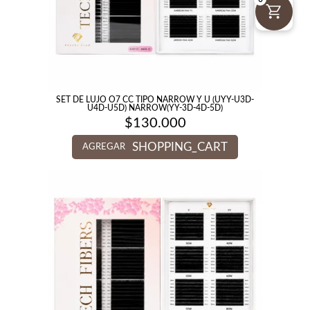
SET DE LUJO O7 CC TIPO NARROW Y U (UYY-U3D-
U4D-U5D) NARROW(YY-3D-4D-5D)
$
130.000
SHOPPING_CART
AGREGAR