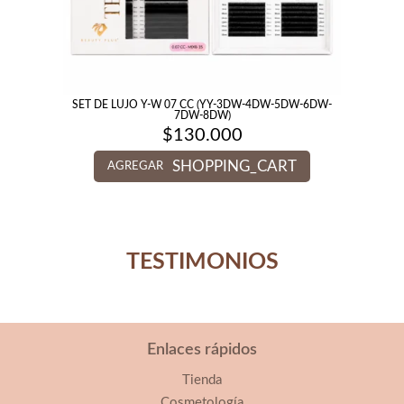
SET DE LUJO Y-W 07 CC (YY-3DW-4DW-5DW-6DW-
7DW-8DW)
$
130.000
SHOPPING_CART
AGREGAR
TESTIMONIOS
Enlaces rápidos
Tienda
Cosmetología