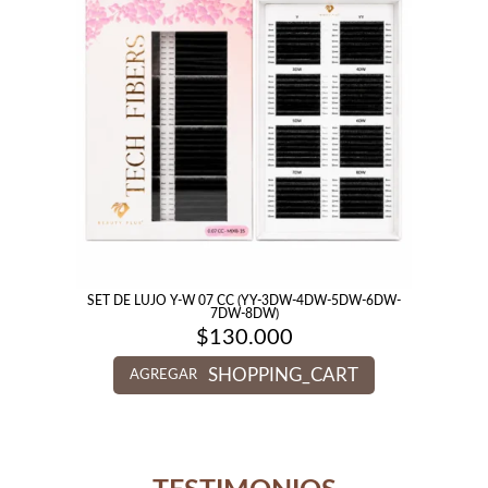
SET DE LUJO Y-W 07 CC (YY-3DW-4DW-5DW-6DW-
7DW-8DW)
$
130.000
SHOPPING_CART
AGREGAR