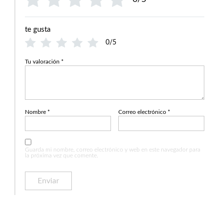
te gusta
0/5
Tu valoración
*
Nombre
*
Correo electrónico
*
Guarda mi nombre, correo electrónico y web en este navegador para
la próxima vez que comente.