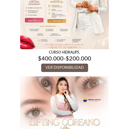
CURSO HIDRALIPS.
$
400.000
-
$
200.000
Rango
de
VER DISPONIBILIDAD
precios:
desde
$200.000
hasta
$400.000