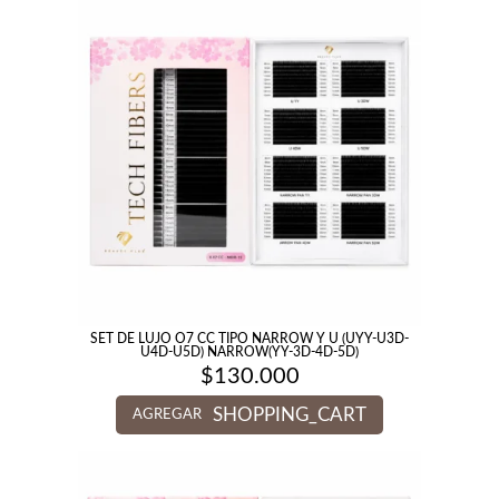
SET DE LUJO O7 CC TIPO NARROW Y U (UYY-U3D-
U4D-U5D) NARROW(YY-3D-4D-5D)
$
130.000
SHOPPING_CART
AGREGAR