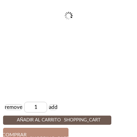
remove
add
Cantidad
AÑADIR AL CARRITO
SHOPPING_CART
COMPRAR