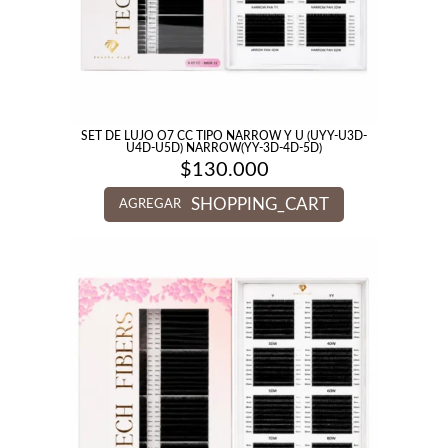
SET DE LUJO O7 CC TIPO NARROW Y U (UYY-U3D-
U4D-U5D) NARROW(YY-3D-4D-5D)
$
130.000
SHOPPING_CART
AGREGAR