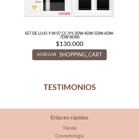
SET DE LUJO Y-W 07 CC (YY-3DW-4DW-5DW-6DW-
7DW-8DW)
$
130.000
SHOPPING_CART
AGREGAR
TESTIMONIOS
Enlaces rápidos
Tienda
Cosmetología