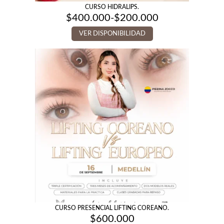
CURSO HIDRALIPS.
$
400.000
-
$
200.000
Rango
de
VER DISPONIBILIDAD
precios:
desde
$200.000
hasta
$400.000
CURSO PRESENCIAL LIFTING COREANO.
$
600.000