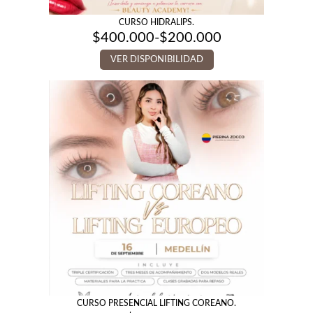
CURSO HIDRALIPS.
$
400.000
-
$
200.000
Rango
de
VER DISPONIBILIDAD
precios:
desde
$200.000
hasta
$400.000
CURSO PRESENCIAL LIFTING COREANO.