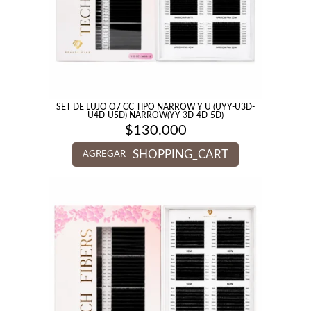
SET DE LUJO O7 CC TIPO NARROW Y U (UYY-U3D-
U4D-U5D) NARROW(YY-3D-4D-5D)
$
130.000
SHOPPING_CART
AGREGAR