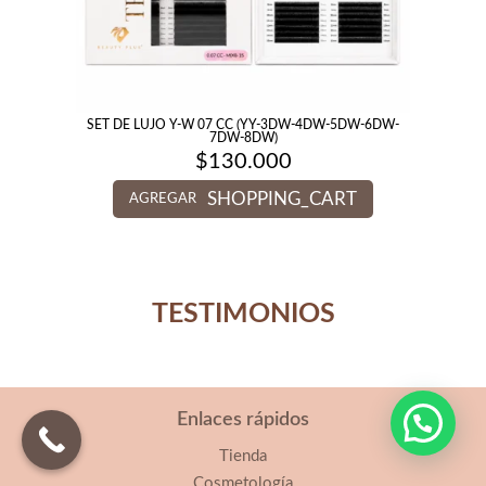
SET DE LUJO Y-W 07 CC (YY-3DW-4DW-5DW-6DW-
7DW-8DW)
$
130.000
SHOPPING_CART
AGREGAR
TESTIMONIOS
Enlaces rápidos
Tienda
Cosmetología