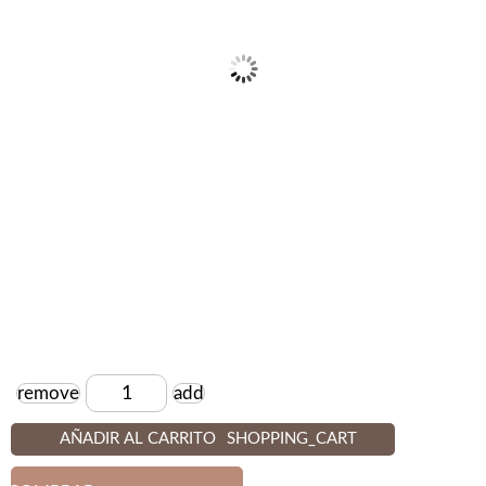
remove
add
Cantidad
AÑADIR AL CARRITO
SHOPPING_CART