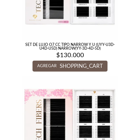
SET DE LUJO O7 CC TIPO NARROW Y U (UYY-U3D-
U4D-U5D) NARROW(YY-3D-4D-5D)
$
130.000
SHOPPING_CART
AGREGAR