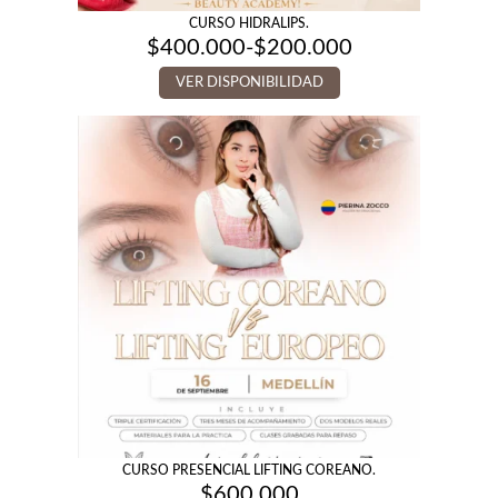
CURSO HIDRALIPS.
$
400.000
-
$
200.000
Rango
de
VER DISPONIBILIDAD
precios:
desde
$200.000
hasta
$400.000
CURSO PRESENCIAL LIFTING COREANO.
$
600.000