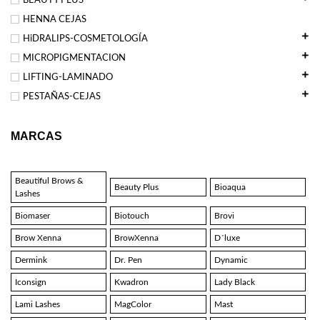
BEAUTY PLUS
HENNA CEJAS
HiDRALIPS-COSMETOLOGÍA
MICROPIGMENTACION
LIFTING-LAMINADO
PESTAÑAS-CEJAS
MARCAS
Beautiful Brows &
Beauty Plus
Bioaqua
Lashes
Biomaser
Biotouch
Brovi
Brow Xenna
BrowXenna
D´luxe
Dermink
Dr. Pen
Dynamic
Iconsign
Kwadron
Lady Black
Lami Lashes
MagColor
Mast