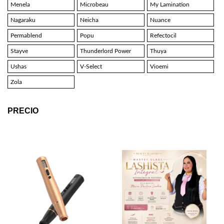
Menela
Microbeau
My Lamination
Nagaraku
Neicha
Nuance
Permablend
Popu
Refectocil
Stayve
Thunderlord Power
Thuya
Ushas
V-Select
Vioemi
Zola
PRECIO