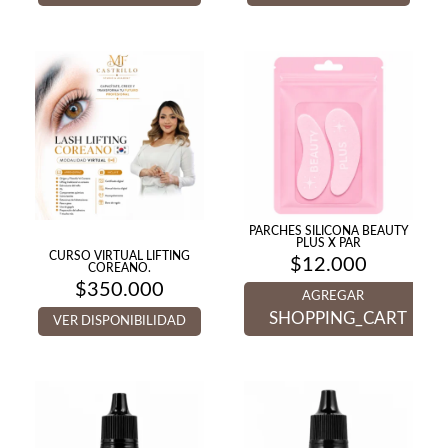
desde
$200.000
hasta
$400.000
PARCHES SILICONA BEAUTY
PLUS X PAR
CURSO VIRTUAL LIFTING
$
12.000
COREANO.
$
350.000
AGREGAR
SHOPPING_CART
VER DISPONIBILIDAD