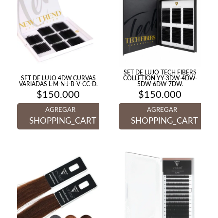
SET DE LUJO TECH FIBERS
SET DE LUJO 4DW CURVAS
COLLETION YY-3DW-4DW-
VARIADAS L-M-N-J-B-V-CC-D.
5DW-6DW-7DW.
$
150.000
$
150.000
AGREGAR
AGREGAR
SHOPPING_CART
SHOPPING_CART